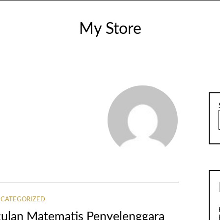
My Store
CATEGORIZED
ulan Matematis Penyelenggara