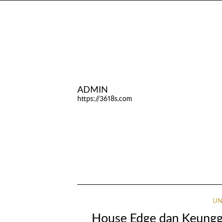
ADMIN
https://3618s.com
UN
House Edge dan Keungg