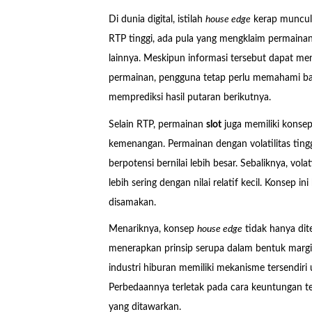
Di dunia digital, istilah
house edge
kerap muncul 
RTP tinggi, ada pula yang mengklaim permaina
lainnya. Meskipun informasi tersebut dapat me
permainan, pengguna tetap perlu memahami bah
memprediksi hasil putaran berikutnya.
Selain RTP, permainan
slot
juga memiliki konsep 
kemenangan. Permainan dengan volatilitas ting
berpotensi bernilai lebih besar. Sebaliknya, v
lebih sering dengan nilai relatif kecil. Konsep 
disamakan.
Menariknya, konsep
house edge
tidak hanya dit
menerapkan prinsip serupa dalam bentuk margin 
industri hiburan memiliki mekanisme tersendiri
Perbedaannya terletak pada cara keuntungan te
yang ditawarkan.