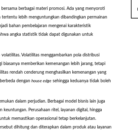
bersama berbagai materi promosi. Ada yang menyoroti
n tertentu lebih menguntungkan dibandingkan permainan
njadi bahan pembelajaran mengenai karakteristik
wa angka statistik tidak dapat digunakan untuk
volatilitas. Volatilitas menggambarkan pola distribusi
gi biasanya memberikan kemenangan lebih jarang, tetapi
olatilitas rendah cenderung menghasilkan kemenangan yang
ini berbeda dengan
house edge
sehingga keduanya tidak boleh
emukan dalam perjudian. Berbagai model bisnis lain juga
keuntungan. Perusahaan ritel, layanan digital, hingga
 untuk memastikan operasional tetap berkelanjutan.
rsebut dihitung dan diterapkan dalam produk atau layanan