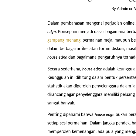
By
Admin
on
Dalam pembahasan mengenai perjudian online, s
edge
. Konsep ini menjadi dasar bagaimana ber
gampang menang
, permainan meja, maupun ben
dalam berbagai artikel atau forum diskusi, ma
house edge
dan bagaimana pengaruhnya terhad
Secara sederhana,
house edge
adalah keunggulan
Keunggulan ini dihitung dalam bentuk persent
statistik akan diperoleh penyelenggara dalam 
dirancang agar penyelenggara memiliki peluang
sangat banyak.
Penting dipahami bahwa
house edge
bukan bera
setiap sesi permainan. Dalam jangka pendek, ha
memperoleh kemenangan, ada pula yang mengalam