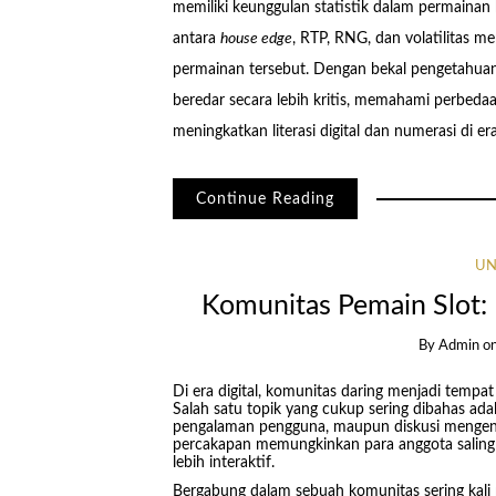
memiliki keunggulan statistik dalam permainan
antara
house edge
, RTP, RNG, dan volatilitas 
permainan tersebut. Dengan bekal pengetahuan 
beredar secara lebih kritis, memahami perbedaan
meningkatkan literasi digital dan numerasi di e
Continue Reading
UN
Komunitas Pemain Slot: 
By
Admin
o
Di era digital, komunitas daring menjadi temp
Salah satu topik yang cukup sering dibahas ad
pengalaman pengguna, maupun diskusi mengenai f
percakapan memungkinkan para anggota saling 
lebih interaktif.
Bergabung dalam sebuah komunitas sering kal