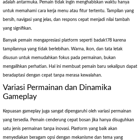
adalah antarmuka. Pemain tidak ingin menghabiskan waktu hanya
untuk memahami cara kerja menu atau fitur tertentu. Tampilan yang
bersih, navigasi yang jelas, dan respons cepat menjadi nilai tambah
yang signifikan.
Banyak pemain mengapresiasi platform seperti badak178 karena
tampilannya yang tidak berlebihan. Warna, ikon, dan tata letak
disusun untuk memudahkan fokus pada permainan, bukan
mengalihkan perhatian. Hal ini membuat pemain baru sekalipun dapat
beradaptasi dengan cepat tanpa merasa kewalahan.
Variasi Permainan dan Dinamika
Gameplay
Kepuasan gameplay juga sangat dipengaruhi oleh variasi permainan
yang tersedia. Pemain cenderung cepat bosan jika hanya disuguhkan
satu jenis permainan tanpa inovasi. Platform yang baik akan
menyediakan beragam opsi dengan mekanisme dan tema yang