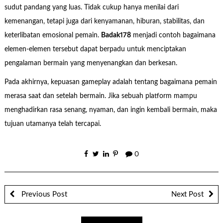
sudut pandang yang luas. Tidak cukup hanya menilai dari
kemenangan, tetapi juga dari kenyamanan, hiburan, stabilitas, dan
keterlibatan emosional pemain.
Badak178
menjadi contoh bagaimana
elemen-elemen tersebut dapat berpadu untuk menciptakan
pengalaman bermain yang menyenangkan dan berkesan.
Pada akhirnya, kepuasan gameplay adalah tentang bagaimana pemain
merasa saat dan setelah bermain. Jika sebuah platform mampu
menghadirkan rasa senang, nyaman, dan ingin kembali bermain, maka
tujuan utamanya telah tercapai.
0
Previous Post
Next Post