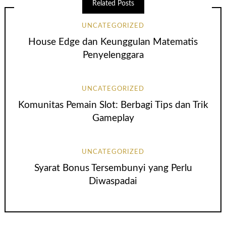
Related Posts
UNCATEGORIZED
House Edge dan Keunggulan Matematis
Penyelenggara
UNCATEGORIZED
Komunitas Pemain Slot: Berbagi Tips dan Trik
Gameplay
UNCATEGORIZED
Syarat Bonus Tersembunyi yang Perlu
Diwaspadai