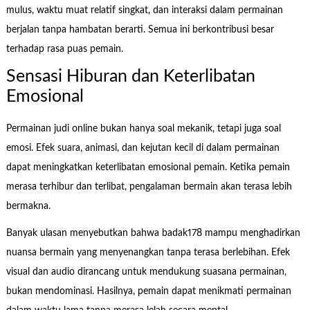
mulus, waktu muat relatif singkat, dan interaksi dalam permainan
berjalan tanpa hambatan berarti. Semua ini berkontribusi besar
terhadap rasa puas pemain.
Sensasi Hiburan dan Keterlibatan
Emosional
Permainan judi online bukan hanya soal mekanik, tetapi juga soal
emosi. Efek suara, animasi, dan kejutan kecil di dalam permainan
dapat meningkatkan keterlibatan emosional pemain. Ketika pemain
merasa terhibur dan terlibat, pengalaman bermain akan terasa lebih
bermakna.
Banyak ulasan menyebutkan bahwa badak178 mampu menghadirkan
nuansa bermain yang menyenangkan tanpa terasa berlebihan. Efek
visual dan audio dirancang untuk mendukung suasana permainan,
bukan mendominasi. Hasilnya, pemain dapat menikmati permainan