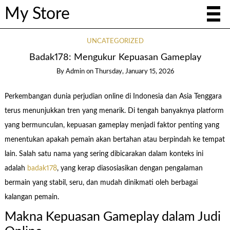
My Store
UNCATEGORIZED
Badak178: Mengukur Kepuasan Gameplay
By
Admin
on
Thursday, January 15, 2026
Perkembangan dunia perjudian online di Indonesia dan Asia Tenggara
terus menunjukkan tren yang menarik. Di tengah banyaknya platform
yang bermunculan, kepuasan gameplay menjadi faktor penting yang
menentukan apakah pemain akan bertahan atau berpindah ke tempat
lain. Salah satu nama yang sering dibicarakan dalam konteks ini
adalah
badak178
, yang kerap diasosiasikan dengan pengalaman
bermain yang stabil, seru, dan mudah dinikmati oleh berbagai
kalangan pemain.
Makna Kepuasan Gameplay dalam Judi