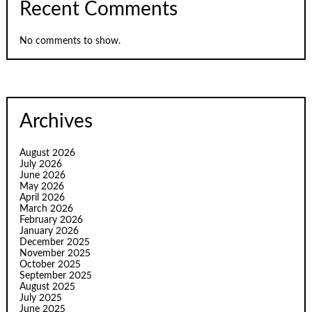
Recent Comments
No comments to show.
Archives
August 2026
July 2026
June 2026
May 2026
April 2026
March 2026
February 2026
January 2026
December 2025
November 2025
October 2025
September 2025
August 2025
July 2025
June 2025