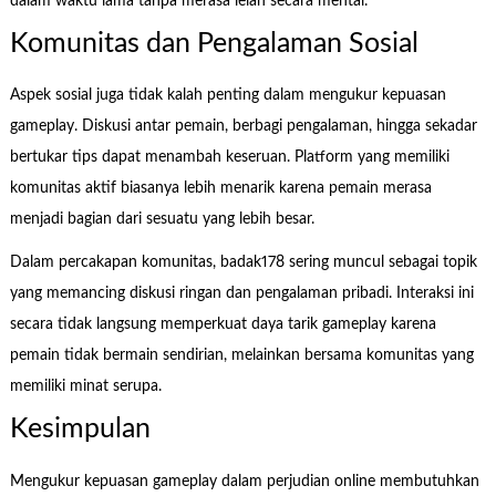
dalam waktu lama tanpa merasa lelah secara mental.
Komunitas dan Pengalaman Sosial
Aspek sosial juga tidak kalah penting dalam mengukur kepuasan
gameplay. Diskusi antar pemain, berbagi pengalaman, hingga sekadar
bertukar tips dapat menambah keseruan. Platform yang memiliki
komunitas aktif biasanya lebih menarik karena pemain merasa
menjadi bagian dari sesuatu yang lebih besar.
Dalam percakapan komunitas, badak178 sering muncul sebagai topik
yang memancing diskusi ringan dan pengalaman pribadi. Interaksi ini
secara tidak langsung memperkuat daya tarik gameplay karena
pemain tidak bermain sendirian, melainkan bersama komunitas yang
memiliki minat serupa.
Kesimpulan
Mengukur kepuasan gameplay dalam perjudian online membutuhkan