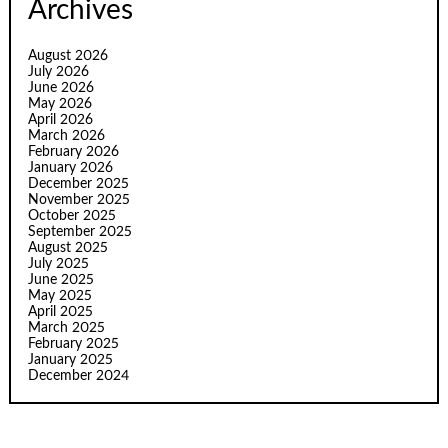
Archives
August 2026
July 2026
June 2026
May 2026
April 2026
March 2026
February 2026
January 2026
December 2025
November 2025
October 2025
September 2025
August 2025
July 2025
June 2025
May 2025
April 2025
March 2025
February 2025
January 2025
December 2024