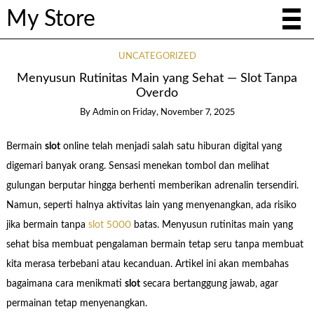
My Store
UNCATEGORIZED
Menyusun Rutinitas Main yang Sehat — Slot Tanpa
Overdo
By
Admin
on
Friday, November 7, 2025
Bermain
slot
online telah menjadi salah satu hiburan digital yang
digemari banyak orang. Sensasi menekan tombol dan melihat
gulungan berputar hingga berhenti memberikan adrenalin tersendiri.
Namun, seperti halnya aktivitas lain yang menyenangkan, ada risiko
jika bermain tanpa
slot 5000
batas. Menyusun rutinitas main yang
sehat bisa membuat pengalaman bermain tetap seru tanpa membuat
kita merasa terbebani atau kecanduan. Artikel ini akan membahas
bagaimana cara menikmati
slot
secara bertanggung jawab, agar
permainan tetap menyenangkan.