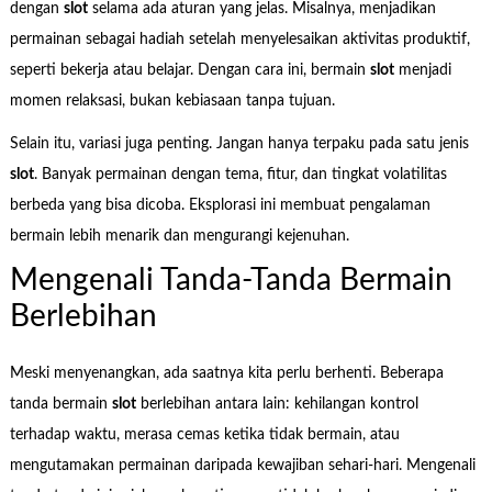
dengan
slot
selama ada aturan yang jelas. Misalnya, menjadikan
permainan sebagai hadiah setelah menyelesaikan aktivitas produktif,
seperti bekerja atau belajar. Dengan cara ini, bermain
slot
menjadi
momen relaksasi, bukan kebiasaan tanpa tujuan.
Selain itu, variasi juga penting. Jangan hanya terpaku pada satu jenis
slot
. Banyak permainan dengan tema, fitur, dan tingkat volatilitas
berbeda yang bisa dicoba. Eksplorasi ini membuat pengalaman
bermain lebih menarik dan mengurangi kejenuhan.
Mengenali Tanda-Tanda Bermain
Berlebihan
Meski menyenangkan, ada saatnya kita perlu berhenti. Beberapa
tanda bermain
slot
berlebihan antara lain: kehilangan kontrol
terhadap waktu, merasa cemas ketika tidak bermain, atau
mengutamakan permainan daripada kewajiban sehari-hari. Mengenali