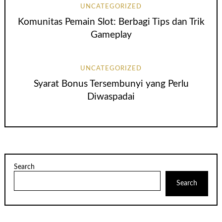
UNCATEGORIZED
Komunitas Pemain Slot: Berbagi Tips dan Trik
Gameplay
UNCATEGORIZED
Syarat Bonus Tersembunyi yang Perlu
Diwaspadai
Search
Search