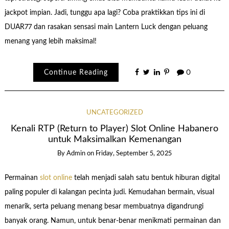
jackpot impian. Jadi, tunggu apa lagi? Coba praktikkan tips ini di
DUAR77 dan rasakan sensasi main Lantern Luck dengan peluang
menang yang lebih maksimal!
Continue Reading
0
UNCATEGORIZED
Kenali RTP (Return to Player) Slot Online Habanero
untuk Maksimalkan Kemenangan
By
Admin
on
Friday, September 5, 2025
Permainan
slot online
telah menjadi salah satu bentuk hiburan digital
paling populer di kalangan pecinta judi. Kemudahan bermain, visual
menarik, serta peluang menang besar membuatnya digandrungi
banyak orang. Namun, untuk benar-benar menikmati permainan dan