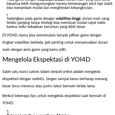
biasanya lebih menguntungkan karena kemenangan kecil tapi stabil
bisa menambah modal dan menghindari kebangkrutan.
Sedangkan pada game dengan
volatilitas tinggi
, durasi main yang
terlalu panjang tanpa strategi bisa membuat modal cepat habis
karena risiko kekalahan beruntun yang lebih besar.
Di YOI4D, kamu bisa menemukan banyak pilihan game dengan
tingkat volatilitas berbeda, jadi penting untuk menyesuaikan durasi
main dengan jenis game yang kamu pilih.
Mengelola Ekspektasi di YOI4D
Salah satu kunci sukses dalam berjudi online adalah mengelola
ekspektasi dengan realistis. Jangan sampai kamu berharap menang
besar terus menerus atau justru takut bermain terlalu lama.
Berikut beberapa tips untuk mengelola ekspektasi saat bermain di
YOI4D: