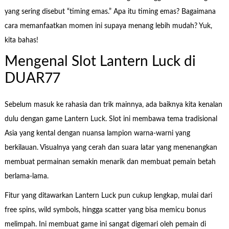
yang sering disebut “timing emas.” Apa itu timing emas? Bagaimana
cara memanfaatkan momen ini supaya menang lebih mudah? Yuk,
kita bahas!
Mengenal Slot Lantern Luck di
DUAR77
Sebelum masuk ke rahasia dan trik mainnya, ada baiknya kita kenalan
dulu dengan game Lantern Luck. Slot ini membawa tema tradisional
Asia yang kental dengan nuansa lampion warna-warni yang
berkilauan. Visualnya yang cerah dan suara latar yang menenangkan
membuat permainan semakin menarik dan membuat pemain betah
berlama-lama.
Fitur yang ditawarkan Lantern Luck pun cukup lengkap, mulai dari
free spins, wild symbols, hingga scatter yang bisa memicu bonus
melimpah. Ini membuat game ini sangat digemari oleh pemain di