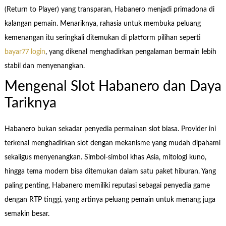
(Return to Player) yang transparan, Habanero menjadi primadona di
kalangan pemain. Menariknya, rahasia untuk membuka peluang
kemenangan itu seringkali ditemukan di platform pilihan seperti
bayar77 login
, yang dikenal menghadirkan pengalaman bermain lebih
stabil dan menyenangkan.
Mengenal Slot Habanero dan Daya
Tariknya
Habanero bukan sekadar penyedia permainan slot biasa. Provider ini
terkenal menghadirkan slot dengan mekanisme yang mudah dipahami
sekaligus menyenangkan. Simbol-simbol khas Asia, mitologi kuno,
hingga tema modern bisa ditemukan dalam satu paket hiburan. Yang
paling penting, Habanero memiliki reputasi sebagai penyedia game
dengan RTP tinggi, yang artinya peluang pemain untuk menang juga
semakin besar.