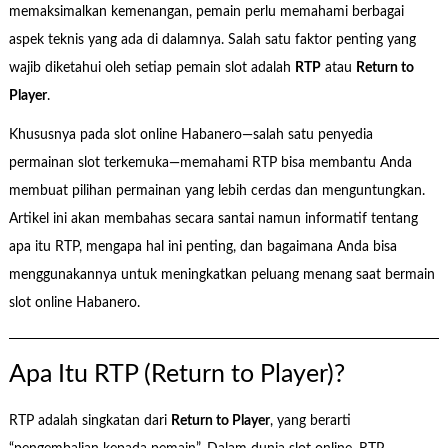
memaksimalkan kemenangan, pemain perlu memahami berbagai
aspek teknis yang ada di dalamnya. Salah satu faktor penting yang
wajib diketahui oleh setiap pemain slot adalah
RTP
atau
Return to
Player
.
Khususnya pada slot online Habanero—salah satu penyedia
permainan slot terkemuka—memahami RTP bisa membantu Anda
membuat pilihan permainan yang lebih cerdas dan menguntungkan.
Artikel ini akan membahas secara santai namun informatif tentang
apa itu RTP, mengapa hal ini penting, dan bagaimana Anda bisa
menggunakannya untuk meningkatkan peluang menang saat bermain
slot online Habanero.
Apa Itu RTP (Return to Player)?
RTP adalah singkatan dari
Return to Player
, yang berarti