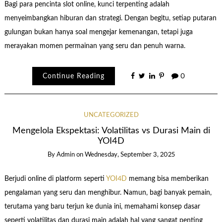
Bagi para pencinta slot online, kunci terpenting adalah
menyeimbangkan hiburan dan strategi. Dengan begitu, setiap putaran
gulungan bukan hanya soal mengejar kemenangan, tetapi juga
merayakan momen permainan yang seru dan penuh warna.
Continue Reading
0
UNCATEGORIZED
Mengelola Ekspektasi: Volatilitas vs Durasi Main di
YOI4D
By
Admin
on
Wednesday, September 3, 2025
Berjudi online di platform seperti
YOI4D
memang bisa memberikan
pengalaman yang seru dan menghibur. Namun, bagi banyak pemain,
terutama yang baru terjun ke dunia ini, memahami konsep dasar
seperti volatilitas dan durasi main adalah hal yang sangat penting