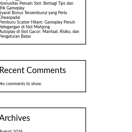
Komunitas Pemain Slot: Berbagi Tips dan
Trik Gameplay
Syarat Bonus Tersembunyi yang Perlu
Diwaspadai
Pemburu Scatter Hitam: Gameplay Penuh
Ketegangan di Slot Mahjong
Autoplay di Slot Gacor: Manfaat, Risiko, dan
Pengaturan Batas
Recent Comments
No comments to show.
Archives
August 2026