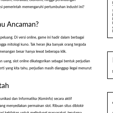
 hukum, moralitas, ekonomi, hingga perlindungan
asi pemerintah memengaruhi pertumbuhan industri ini?
tau Ancaman?
luang. Di versi online, game ini hadir dalam berbagai
ngga mitologi kuno. Tak heran jika banyak orang tergoda
menangan besar hanya lewat beberapa klik.
 uang, slot online dikategorikan sebagai bentuk perjudian
rti yang kita tahu, perjudian masih dianggap ilegal menurut
tah
nikasi dan Informatika (Kominfo) secara aktif
yang menyediakan permainan slot. Ribuan situs diblokir
ari kebijakan untuk melindungi masyarakat, terutama