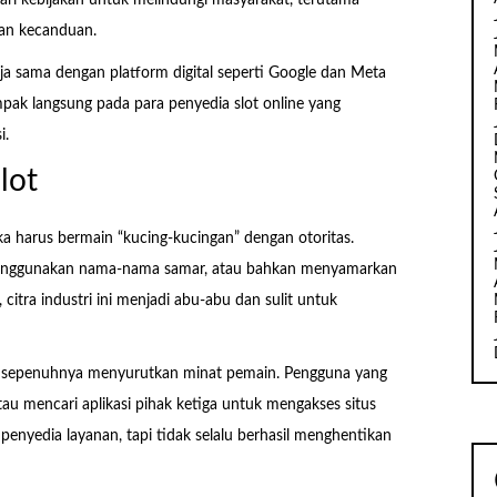
dan kecanduan.
rja sama dengan platform digital seperti Google dan Meta
mpak langsung pada para penyedia slot online yang
i.
lot
reka harus bermain “kucing-kucingan” dengan otoritas.
 menggunakan nama-nama samar, atau bahkan menyamarkan
citra industri ini menjadi abu-abu dan sulit untuk
m sepenuhnya menyurutkan minat pemain. Pengguna yang
u mencari aplikasi pihak ketiga untuk mengakses situs
 penyedia layanan, tapi tidak selalu berhasil menghentikan