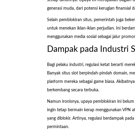
generasi muda, dari potensi kerugian finansial 
Selain pemblokiran situs, pemerintah juga beke
untuk menekan iklan-iklan perjudian. Ini berda
menggunakan media sosial sebagai jalur promos
Dampak pada Industri S
Bagi pelaku industri, regulasi ketat berarti me
Banyak situs slot berpindah-pindah domain,
platform mereka sebagai game biasa. Akibatnya, 
berkembang secara terbuka.
Namun ironisnya, upaya pemblokiran ini belu
ingin tetap bermain kerap menggunakan VPN ata
yang diblokir. Artinya, regulasi berdampak pada
permintaan.