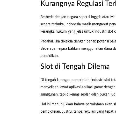
Kurangnya Regulasi Te
Berbeda dengan negara seperti Inggris atau Ma
secara terbuka, Indonesia masih menganut pend
kerangka hukum yang jelas untuk industri slot o
Padahal, jika dikelola dengan benar, potensi paj
Beberapa negara bahkan menggunakan dana dar
pendidikan.
Slot di Tengah Dilema
Di tengah larangan pemerintah, industri slot 
menyelinap lewat aplikasi-aplikasi game dengan
sungguhan, tapi dikemas seolah-olah bukan judi
Hal ini menunjukkan bahwa permintaan akan slo
pemblokiran. Justru, tanpa regulasi yang tepat