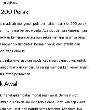
 merugikan.
t 200 Perak
ain adalah mengenali pola permainan dari slot 200 perak
tas dan fitur yang berbeda-beda. Ada slot dengan kemenangan
emberikan kemenangan namun sekali menang hasilnya besar.
a menentukan strategi bermain yang lebih efektif dan
l yang dimiliki.
inggi, sebaiknya siapkan modal cadangan yang cukup untuk
t yang dimainkan cenderung sering memberikan kemenangan
tur ritme permainan.
ak Awal
k menetapkan batas modal sejak awal. Bermain slot,
hkan disiplin dalam mengelola dana. Tentukan sejak awal
m satu sesi, dan patuhi batas tersebut. Misalnya, jika