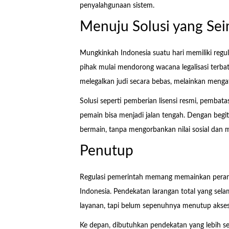
penyalahgunaan sistem.
Menuju Solusi yang Se
Mungkinkah Indonesia suatu hari memiliki regul
pihak mulai mendorong wacana legalisasi terb
melegalkan judi secara bebas, melainkan mengat
Solusi seperti pemberian lisensi resmi, pembat
pemain bisa menjadi jalan tengah. Dengan begitu
bermain, tanpa mengorbankan nilai sosial dan 
Penutup
Regulasi pemerintah memang memainkan peran b
Indonesia. Pendekatan larangan total yang sela
layanan, tapi belum sepenuhnya menutup akses
Ke depan, dibutuhkan pendekatan yang lebih s