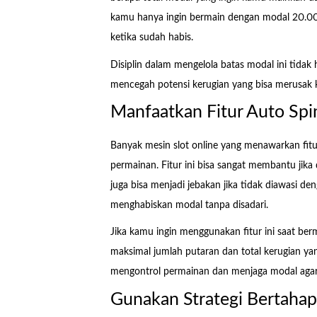
kamu hanya ingin bermain dengan modal 20.00
ketika sudah habis.
Disiplin dalam mengelola batas modal ini tidak
mencegah potensi kerugian yang bisa merusak 
Manfaatkan Fitur Auto Spin
Banyak mesin slot online yang menawarkan fit
permainan. Fitur ini bisa sangat membantu jik
juga bisa menjadi jebakan jika tidak diawasi d
menghabiskan modal tanpa disadari.
Jika kamu ingin menggunakan fitur ini saat be
maksimal jumlah putaran dan total kerugian yan
mengontrol permainan dan menjaga modal agar 
Gunakan Strategi Bertahap