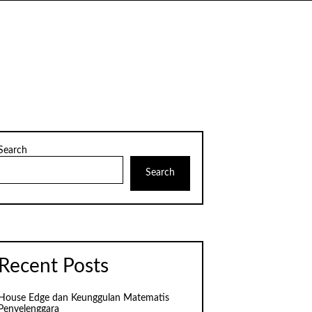
Search
Search
Recent Posts
House Edge dan Keunggulan Matematis
Penyelenggara