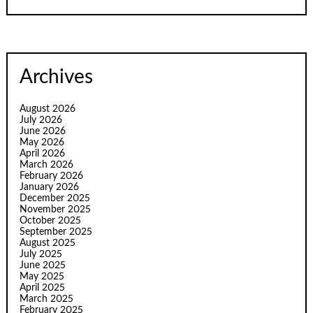
Archives
August 2026
July 2026
June 2026
May 2026
April 2026
March 2026
February 2026
January 2026
December 2025
November 2025
October 2025
September 2025
August 2025
July 2025
June 2025
May 2025
April 2025
March 2025
February 2025