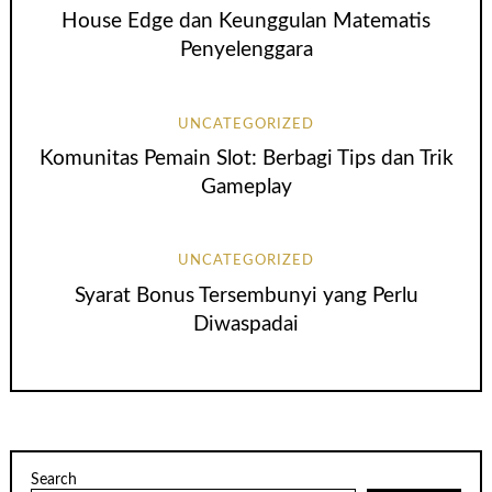
House Edge dan Keunggulan Matematis
Penyelenggara
UNCATEGORIZED
Komunitas Pemain Slot: Berbagi Tips dan Trik
Gameplay
UNCATEGORIZED
Syarat Bonus Tersembunyi yang Perlu
Diwaspadai
Search