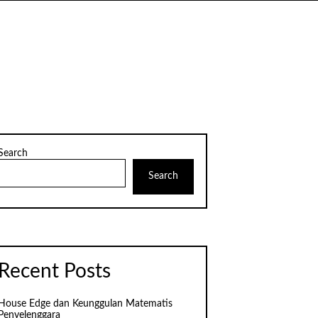
Search
Search
Recent Posts
House Edge dan Keunggulan Matematis
Penyelenggara