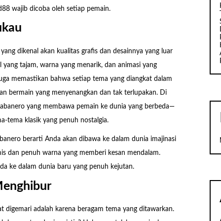
88 wajib dicoba oleh setiap pemain.
ukau
ng dikenal akan kualitas grafis dan desainnya yang luar
ual yang tajam, warna yang menarik, dan animasi yang
juga memastikan bahwa setiap tema yang diangkat dalam
an bermain yang menyenangkan dan tak terlupakan. Di
Habanero yang membawa pemain ke dunia yang berbeda—
ma-tema klasik yang penuh nostalgia.
anero berarti Anda akan dibawa ke dalam dunia imajinasi
amis dan penuh warna yang memberi kesan mendalam.
da ke dalam dunia baru yang penuh kejutan.
Menghibur
at digemari adalah karena beragam tema yang ditawarkan.