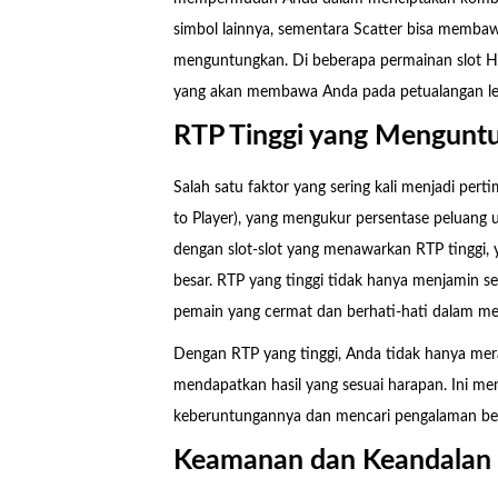
simbol lainnya, sementara Scatter bisa memba
menguntungkan. Di beberapa permainan slot H
yang akan membawa Anda pada petualangan leb
RTP Tinggi yang Mengunt
Salah satu faktor yang sering kali menjadi pe
to Player), yang mengukur persentase peluang
dengan slot-slot yang menawarkan RTP tinggi,
besar. RTP yang tinggi tidak hanya menjamin se
pemain yang cermat dan berhati-hati dalam me
Dengan RTP yang tinggi, Anda tidak hanya mera
mendapatkan hasil yang sesuai harapan. Ini men
keberuntungannya dan mencari pengalaman ber
Keamanan dan Keandalan 