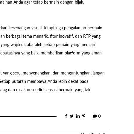
ermainan Anda agar tetap bermain dengan bijak.
an kesenangan visual, tetapi juga pengalaman bermain
n berbagai tema menarik, fitur inovatif, dan RTP yang
yang wajib dicoba oleh setiap pemain yang mencari
 reputasinya yang baik, memberikan platform yang aman
lot yang seru, menyenangkan, dan menguntungkan, jangan
 Setiap putaran membawa Anda lebih dekat pada
ng dan rasakan sendiri sensasi bermain yang tak
0