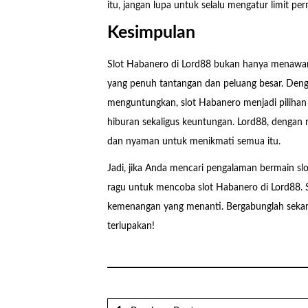
itu, jangan lupa untuk selalu mengatur limit p
Kesimpulan
Slot Habanero di Lord88 bukan hanya menawark
yang penuh tantangan dan peluang besar. Denga
menguntungkan, slot Habanero menjadi pilihan 
hiburan sekaligus keuntungan. Lord88, dengan
dan nyaman untuk menikmati semua itu.
Jadi, jika Anda mencari pengalaman bermain s
ragu untuk mencoba slot Habanero di Lord88.
kemenangan yang menanti. Bergabunglah sekara
terlupakan!