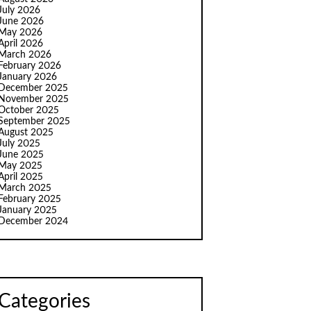
July 2026
June 2026
May 2026
April 2026
March 2026
February 2026
January 2026
December 2025
November 2025
October 2025
September 2025
August 2025
July 2025
June 2025
May 2025
April 2025
March 2025
February 2025
January 2025
December 2024
Categories