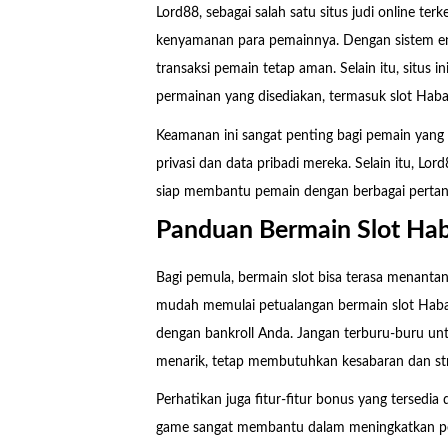
Lord88, sebagai salah satu situs judi online t
kenyamanan para pemainnya. Dengan sistem en
transaksi pemain tetap aman. Selain itu, situs 
permainan yang disediakan, termasuk slot Haban
Keamanan ini sangat penting bagi pemain yang 
privasi dan data pribadi mereka. Selain itu, Lo
siap membantu pemain dengan berbagai pertan
Panduan Bermain Slot Hab
Bagi pemula, bermain slot bisa terasa menantan
mudah memulai petualangan bermain slot Haban
dengan bankroll Anda. Jangan terburu-buru un
menarik, tetap membutuhkan kesabaran dan str
Perhatikan juga fitur-fitur bonus yang tersedia 
game sangat membantu dalam meningkatkan pel