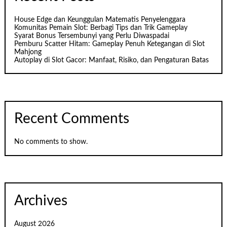
House Edge dan Keunggulan Matematis Penyelenggara
Komunitas Pemain Slot: Berbagi Tips dan Trik Gameplay
Syarat Bonus Tersembunyi yang Perlu Diwaspadai
Pemburu Scatter Hitam: Gameplay Penuh Ketegangan di Slot
Mahjong
Autoplay di Slot Gacor: Manfaat, Risiko, dan Pengaturan Batas
Recent Comments
No comments to show.
Archives
August 2026