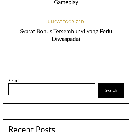
Gameplay
UNCATEGORIZED
Syarat Bonus Tersembunyi yang Perlu
Diwaspadai
Search
Search
Recent Posts