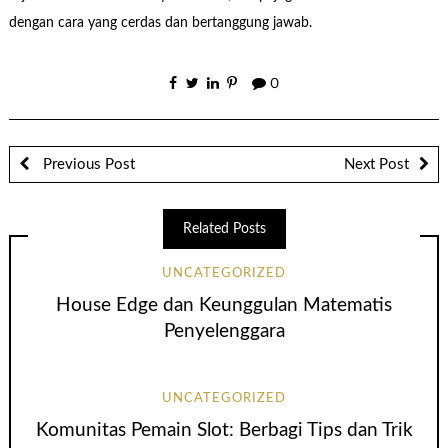
dengan cara yang cerdas dan bertanggung jawab.
0
Previous Post
Next Post
Related Posts
UNCATEGORIZED
House Edge dan Keunggulan Matematis
Penyelenggara
UNCATEGORIZED
Komunitas Pemain Slot: Berbagi Tips dan Trik