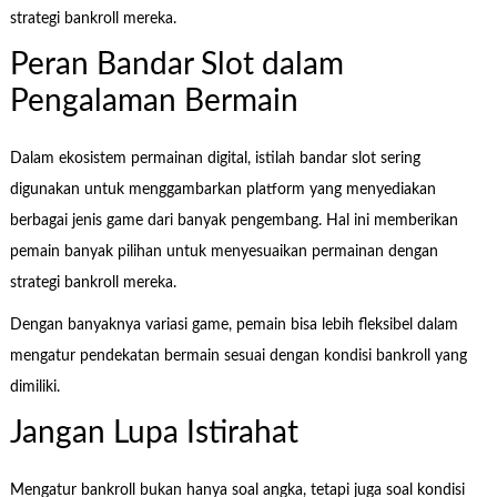
strategi bankroll mereka.
Peran Bandar Slot dalam
Pengalaman Bermain
Dalam ekosistem permainan digital, istilah bandar slot sering
digunakan untuk menggambarkan platform yang menyediakan
berbagai jenis game dari banyak pengembang. Hal ini memberikan
pemain banyak pilihan untuk menyesuaikan permainan dengan
strategi bankroll mereka.
Dengan banyaknya variasi game, pemain bisa lebih fleksibel dalam
mengatur pendekatan bermain sesuai dengan kondisi bankroll yang
dimiliki.
Jangan Lupa Istirahat
Mengatur bankroll bukan hanya soal angka, tetapi juga soal kondisi