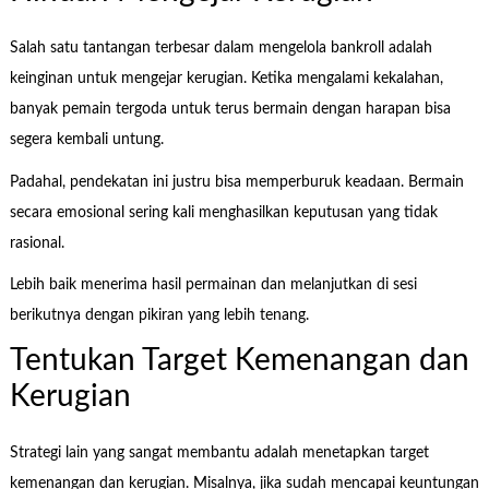
Salah satu tantangan terbesar dalam mengelola bankroll adalah
keinginan untuk mengejar kerugian. Ketika mengalami kekalahan,
banyak pemain tergoda untuk terus bermain dengan harapan bisa
segera kembali untung.
Padahal, pendekatan ini justru bisa memperburuk keadaan. Bermain
secara emosional sering kali menghasilkan keputusan yang tidak
rasional.
Lebih baik menerima hasil permainan dan melanjutkan di sesi
berikutnya dengan pikiran yang lebih tenang.
Tentukan Target Kemenangan dan
Kerugian
Strategi lain yang sangat membantu adalah menetapkan target
kemenangan dan kerugian. Misalnya, jika sudah mencapai keuntungan