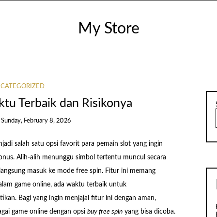
My Store
CATEGORIZED
ktu Terbaik dan Risikonya
n
Sunday, February 8, 2026
adi salah satu opsi favorit para pemain slot yang ingin
us. Alih-alih menunggu simbol tertentu muncul secara
langsung masuk ke mode free spin. Fitur ini memang
dalam game online, ada waktu terbaik untuk
kan. Bagi yang ingin menjajal fitur ini dengan aman,
gai game online dengan opsi
buy free spin
yang bisa dicoba.