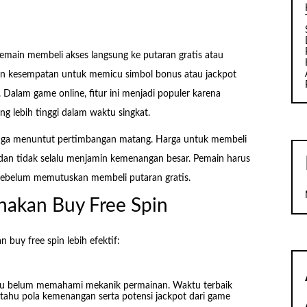
main membeli akses langsung ke putaran gratis atau
rkan kesempatan untuk memicu simbol bonus atau jackpot
 Dalam game online, fitur ini menjadi populer karena
g lebih tinggi dalam waktu singkat.
 juga menuntut pertimbangan matang. Harga untuk membeli
 dan tidak selalu menjamin kemenangan besar. Pemain harus
 sebelum memutuskan membeli putaran gratis.
akan Buy Free Spin
buy free spin lebih efektif:
atau belum memahami mekanik permainan. Waktu terbaik
tahu pola kemenangan serta potensi jackpot dari game