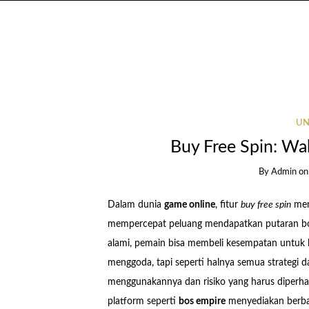
UN
Buy Free Spin: Wa
By
Admin
o
Dalam dunia
game online
, fitur
buy free spin
menj
mempercepat peluang mendapatkan putaran bon
alami, pemain bisa membeli kesempatan untuk 
menggoda, tapi seperti halnya semua strategi 
menggunakannya dan risiko yang harus diperhati
platform seperti
bos empire
menyediakan berba