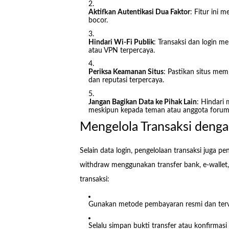
Aktifkan Autentikasi Dua Faktor
: Fitur ini 
bocor.
Hindari Wi-Fi Publik
: Transaksi dan login me
atau VPN terpercaya.
Periksa Keamanan Situs
: Pastikan situs mem
dan reputasi terpercaya.
Jangan Bagikan Data ke Pihak Lain
: Hindari
meskipun kepada teman atau anggota forum 
Mengelola Transaksi deng
Selain data login, pengelolaan transaksi juga p
withdraw menggunakan transfer bank, e-wallet,
transaksi:
Gunakan metode pembayaran resmi dan terver
Selalu simpan bukti transfer atau konfirmasi 