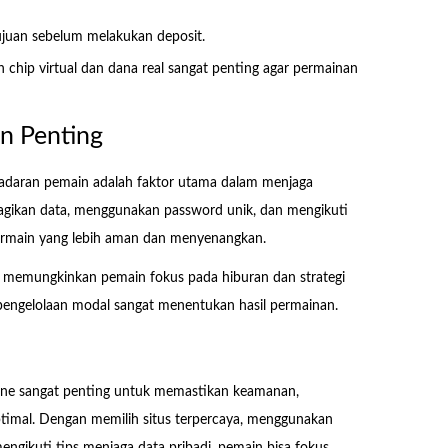
ujuan sebelum melakukan deposit.
n chip virtual dan dana real sangat penting agar permainan
n Penting
adaran pemain adalah faktor utama dalam menjaga
gikan data, menggunakan password unik, dan mengikuti
bermain yang lebih aman dan menyenangkan.
an memungkinkan pemain fokus pada hiburan dan strategi
 pengelolaan modal sangat menentukan hasil permainan.
nline sangat penting untuk memastikan keamanan,
imal. Dengan memilih situs terpercaya, menggunakan
ngikuti tips menjaga data pribadi, pemain bisa fokus