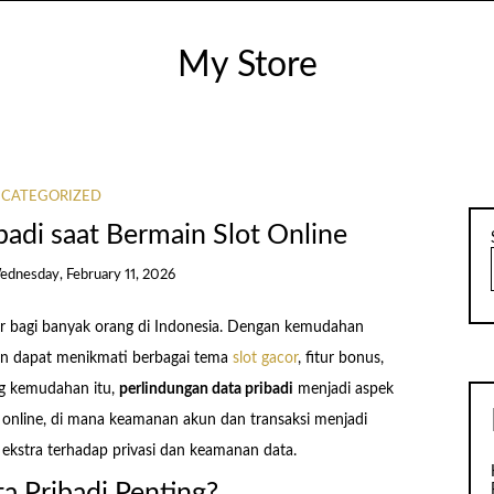
My Store
CATEGORIZED
badi saat Bermain Slot Online
ednesday, February 11, 2026
ler bagi banyak orang di Indonesia. Dengan kemudahan
in dapat menikmati berbagai tema
slot gacor
, fitur bonus,
ng kemudahan itu,
perlindungan data pribadi
menjadi aspek
r online, di mana keamanan akun dan transaksi menjadi
n ekstra terhadap privasi dan keamanan data.
 Pribadi Penting?