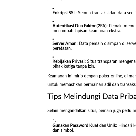
Enkripsi SSL
: Semua transaksi dan data sensit
Autentikasi Dua Faktor (2FA)
: Pemain memer
menambah lapisan keamanan ekstra.
Server Aman
: Data pemain disimpan di ser
peretasan.
Kebijakan Privasi
: Situs transparan mengen
pihak ketiga tanpa izin.
Keamanan ini mirip dengan poker online, di man
untuk memastikan permainan adil dan transaks
Tips Melindungi Data Priba
Selain mengandalkan situs, pemain juga perlu 
Gunakan Password Kuat dan Unik
: Hindari 
dan simbol.