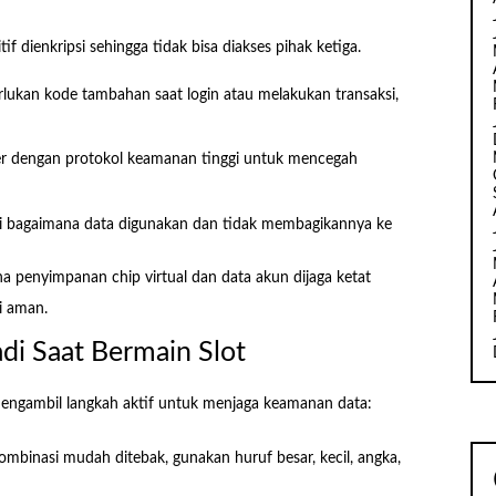
if dienkripsi sehingga tidak bisa diakses pihak ketiga.
lukan kode tambahan saat login atau melakukan transaksi,
ver dengan protokol keamanan tinggi untuk mencegah
ai bagaimana data digunakan dan tidak membagikannya ke
a penyimpanan chip virtual dan data akun dijaga ketat
i aman.
di Saat Bermain Slot
mengambil langkah aktif untuk menjaga keamanan data:
kombinasi mudah ditebak, gunakan huruf besar, kecil, angka,